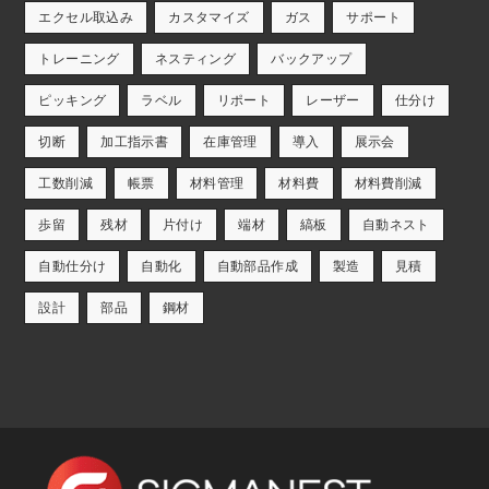
エクセル取込み
カスタマイズ
ガス
サポート
トレーニング
ネスティング
バックアップ
ピッキング
ラベル
リポート
レーザー
仕分け
切断
加工指示書
在庫管理
導入
展示会
工数削減
帳票
材料管理
材料費
材料費削減
歩留
残材
片付け
端材
縞板
自動ネスト
自動仕分け
自動化
自動部品作成
製造
見積
設計
部品
鋼材