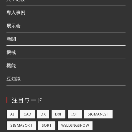
導入事例
展示会
新聞
機械
機能
豆知識
注目ワード
AI
CAD
DX
DXF
IOT
SIGMANEST
SIGMASORT
SORT
WELDINGSHOW