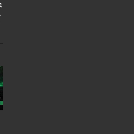
務
し
ま