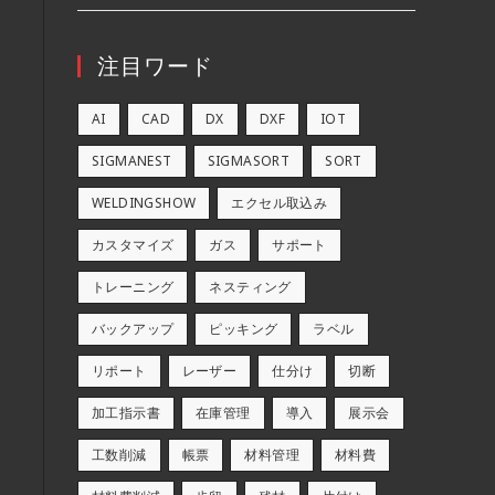
注目ワード
AI
CAD
DX
DXF
IOT
SIGMANEST
SIGMASORT
SORT
WELDINGSHOW
エクセル取込み
カスタマイズ
ガス
サポート
トレーニング
ネスティング
バックアップ
ピッキング
ラベル
リポート
レーザー
仕分け
切断
加工指示書
在庫管理
導入
展示会
工数削減
帳票
材料管理
材料費