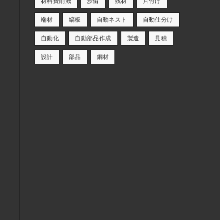
材料費削減
歩留
残材
片付け
端材
縞板
自動ネスト
自動仕分け
自動化
自動部品作成
製造
見積
設計
部品
鋼材