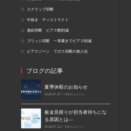
スクラップ切断
中抜き ディストラクト
連続切断 ピアス数削減
ブリッジ切断 一筆書きでピアス削減
ピアスゾーン でガス切断の無人化
ブログの記事
夏季休暇のお知らせ
2026-07-27
/
0件のコメント
板金見積りが担当者待ちにな
る原因とは―
2026-07-22
/
0件のコメント