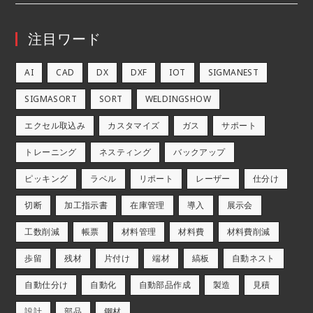
注目ワード
AI
CAD
DX
DXF
IOT
SIGMANEST
SIGMASORT
SORT
WELDINGSHOW
エクセル取込み
カスタマイズ
ガス
サポート
トレーニング
ネスティング
バックアップ
ピッキング
ラベル
リポート
レーザー
仕分け
切断
加工指示書
在庫管理
導入
展示会
工数削減
帳票
材料管理
材料費
材料費削減
歩留
残材
片付け
端材
縞板
自動ネスト
自動仕分け
自動化
自動部品作成
製造
見積
設計
部品
鋼材