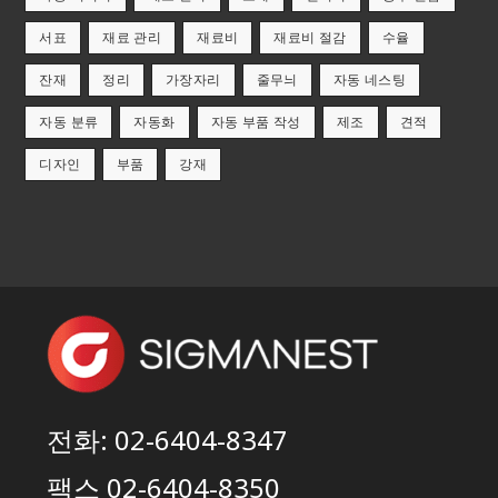
서표
재료 관리
재료비
재료비 절감
수율
잔재
정리
가장자리
줄무늬
자동 네스팅
자동 분류
자동화
자동 부품 작성
제조
견적
디자인
부품
강재
전화: 02-6404-8347
팩스 02-6404-8350