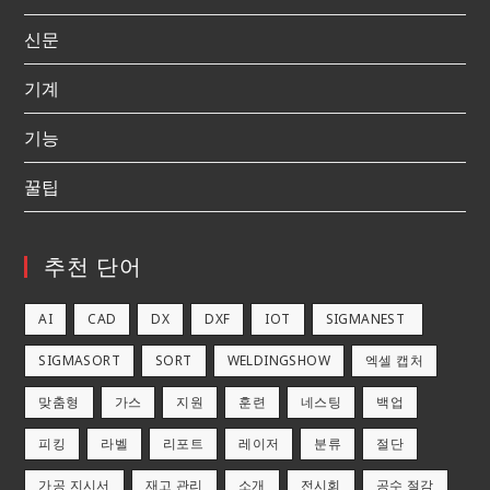
신문
기계
기능
꿀팁
추천 단어
AI
CAD
DX
DXF
IOT
SIGMANEST
SIGMASORT
SORT
WELDINGSHOW
엑셀 캡처
맞춤형
가스
지원
훈련
네스팅
백업
피킹
라벨
리포트
레이저
분류
절단
가공 지시서
재고 관리
소개
전시회
공수 절감