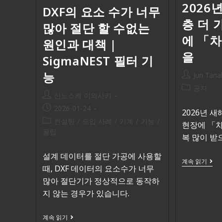
2026
DXF의 요소 수가 너무
층 더 
많아 절단 할 수없는
에 「
원인과 대책 |
을
SigmaNEST 필터 기
능
Jun Tana
공지
신노스케 이와사키
2026-01-24
2026년 
컨설팅
/
도입 사례
/
기계
/
기능
/
현장에 「
꿀팁
복 많이 받
설계 데이터를 절단 가공에 사용할
계속 읽기
때, DXF 데이터의 요소수가 너무
많아 절단기가 정상적으로 동작하
지 않는 경우가 있습니다.
계속 읽기