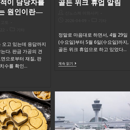
견적이 담당자를
골든 위크 휴업 알림
는 원인이란―
신노스케 이와사키
2026-04-09
기타
 고토
-22
기타
정말로 마음대로 하면서, 4월 29일
(수요일)부터 5월 6일(수요일)까지,
 오고 있는데 응답까지
골든 위크 휴업으로 하고 있었다…
는다. 판금 가공의 견
면으로부터 재질, 판
계속 읽기
, 치수를 확인…