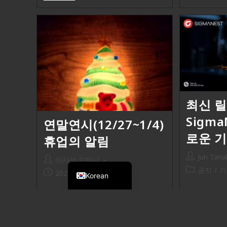
최신 
Sigma
연말연시(12/27~1/4)
로운 
휴업의 알림
Jun Tana
Japanese
마사야 오타니
공지
/
기
2025-12-12
공지
Korean
SigmaNES
평소는 각별한 후정을 주셔서 감사
높은 수준의
합니다. 그런데, 시그마텍 재팬 주
SigmaNES
식회사에서는 연말 연시의…