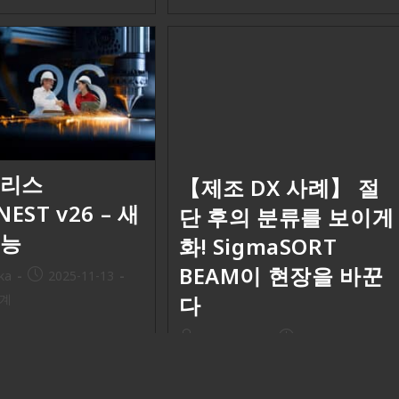
릴리스
【제조 DX 사례】 절
NEST v26 – 새
단 후의 분류를 보이게
기능
화! SigmaSORT
BEAM이 현장을 바꾼
ka
2025-11-13
다
계
Jun Tanaka
2025-11-05
T 26 Suite 하이라이트
도입 사례
/
기능
 제조 지원
T는 2…