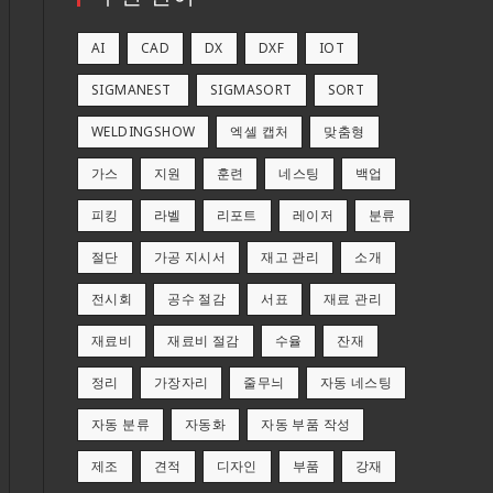
AI
CAD
DX
DXF
IOT
SIGMANEST
SIGMASORT
SORT
WELDINGSHOW
엑셀 캡처
맞춤형
가스
지원
훈련
네스팅
백업
피킹
라벨
리포트
레이저
분류
절단
가공 지시서
재고 관리
소개
전시회
공수 절감
서표
재료 관리
재료비
재료비 절감
수율
잔재
정리
가장자리
줄무늬
자동 네스팅
자동 분류
자동화
자동 부품 작성
제조
견적
디자인
부품
강재