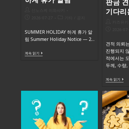
판금 
기다리
신노스케 이와사키
2026-07-27
기타
/
공지
카즈유키
2026-07
SUMMER HOLIDAY 하계 휴가 알
림 Summer Holiday Notice — 2…
견적 의뢰는
진행되지 않
계속 읽기
적에서는 도
두께, 수량
계속 읽기