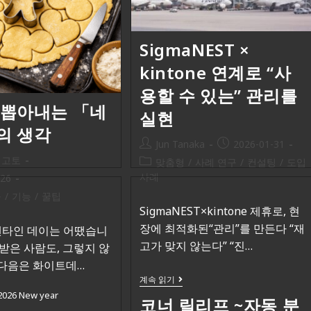
SigmaNEST ×
kintone 연계로 “사
용할 수 있는” 관리를
 뽑아내는 「네
실현
의 생각
Jun Tanaka
2026-01-31
 고토
맞춤형
/
사례 연구
/
컨설팅
/
도입
사례
-26
구
/
기능
/
꿀팁
SigmaNEST×kintone 제휴로, 현
장에 최적화된“관리”를 만든다 “재
렌타인 데이는 어땠습니
고가 맞지 않는다” “진…
 받은 사람도, 그렇지 않
 다음은 화이트데…
계속 읽기
2026 New year
코너 릴리프 ~자동 분