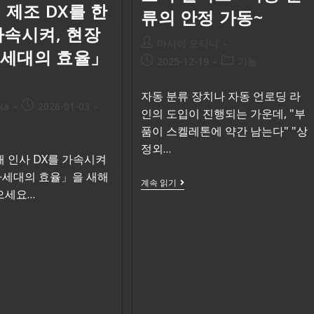
년 제조 DX를 한
류의 안정 가동~
가속시켜, 현장
마사야 오타니
차세대의 효율」
2025-12-19
기능
자동 분류 장치나 자동 언로딩 라
ka
2026-01-03
인의 도입이 진행되는 가운데, "부
품이 스켈레톤에 약간 남는다" "상
정외…
새해 인사 DX를 가속시켜
차세대의 효율」을 새해
계속 읽기
으세요…