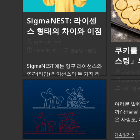
SigmaNEST: 라이센
스 형태의 차이와 이점
카즈유키 고토
쿠키를
2026-03-11
컨설팅
/
꿀팁
스팅」
SigmaNEST에는 영구 라이선스와
카즈유키
연간(타임) 라이선스의 두 가지 라
2026-02
이선스 형태가 있습니다. 인도…
사례 연
계속 읽기
여러분 발
까? 선물을
은 사람도,
계속 읽기